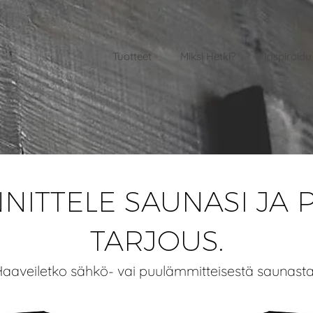
Tuotteet
Miksi Hetki?
Inspiroidu
NITTELE SAUNASI JA 
TARJOUS.
aaveiletko sähkö- vai puulämmitteisestä saunast