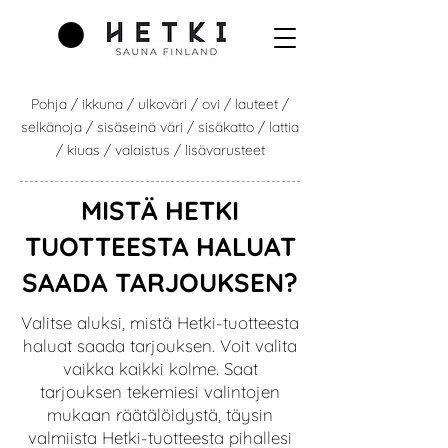
Pohja
/ ikkuna / ulkoväri / ovi / lauteet /
selkänoja / sisäseinä väri / sisäkatto / lattia
/ kiuas / valaistus / lisävarusteet
MISTÄ HETKI
TUOTTEESTA HALUAT
SAADA TARJOUKSEN?
Valitse aluksi, mistä Hetki-tuotteesta
haluat saada tarjouksen. Voit valita
vaikka kaikki kolme. Saat
tarjouksen tekemiesi valintojen
mukaan räätälöidystä, täysin
valmiista Hetki-tuotteesta pihallesi