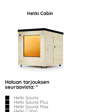
Hetki Cabin
Haluan tarjouksen
P
seuraavista:
*
a
k
Hetki Sauna
o
Hetki Sauna Plus
l
Hetki Sauna Max
Hetki Cabin
l