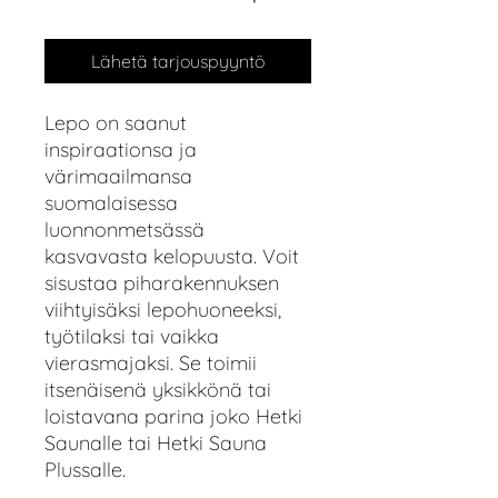
Lähetä tarjouspyyntö
Lepo on saanut
inspiraationsa ja
värimaailmansa
suomalaisessa
luonnonmetsässä
kasvavasta kelopuusta.
Voit
sisustaa piharakennuksen
viihtyisäksi lepohuoneeksi,
työtilaksi tai vaikka
vierasmajaksi. Se toimii
itsenäisenä yksikkönä tai
loistavana parina joko Hetki
Saunalle tai Hetki Sauna
Plussalle.