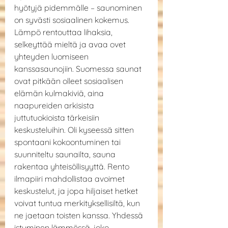
hyötyjä pidemmälle – saunominen 
on syvästi sosiaalinen kokemus. 
Lämpö rentouttaa lihaksia, 
selkeyttää mieltä ja avaa ovet 
yhteyden luomiseen 
kanssasaunojiin. Suomessa saunat 
ovat pitkään olleet sosiaalisen 
elämän kulmakiviä, aina 
naapureiden arkisista 
juttutuokioista tärkeisiin 
keskusteluihin. Oli kyseessä sitten 
spontaani kokoontuminen tai 
suunniteltu saunailta, sauna 
rakentaa yhteisöllisyyttä. Rento 
ilmapiiri mahdollistaa avoimet 
keskustelut, ja jopa hiljaiset hetket 
voivat tuntua merkityksellisiltä, kun 
ne jaetaan toisten kanssa. Yhdessä 
istuminen lämmössä, joko 