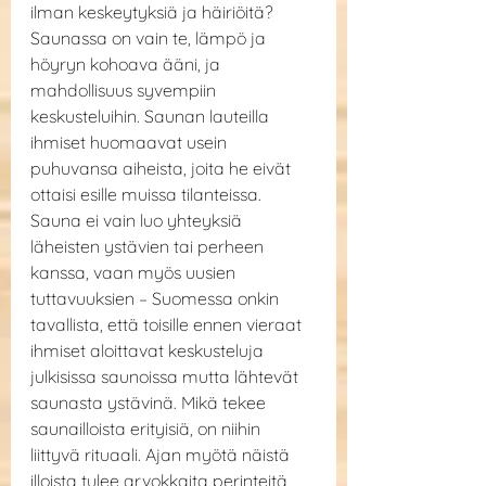
ilman keskeytyksiä ja häiriöitä? 
Saunassa on vain te, lämpö ja 
höyryn kohoava ääni, ja 
mahdollisuus syvempiin 
keskusteluihin. Saunan lauteilla 
ihmiset huomaavat usein 
puhuvansa aiheista, joita he eivät 
ottaisi esille muissa tilanteissa. 
Sauna ei vain luo yhteyksiä 
läheisten ystävien tai perheen 
kanssa, vaan myös uusien 
tuttavuuksien – Suomessa onkin 
tavallista, että toisille ennen vieraat 
ihmiset aloittavat keskusteluja 
julkisissa saunoissa mutta lähtevät 
saunasta ystävinä. Mikä tekee 
saunailloista erityisiä, on niihin 
liittyvä rituaali. Ajan myötä näistä 
illoista tulee arvokkaita perinteitä, 