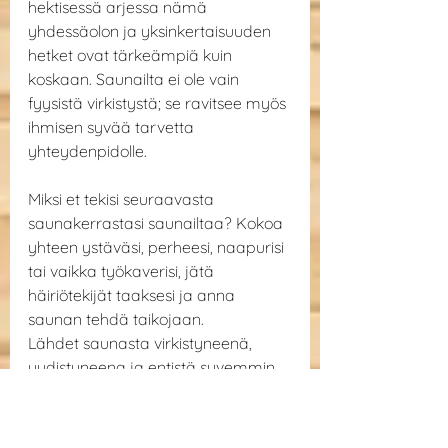
hektisessä arjessa nämä 
yhdessäolon ja yksinkertaisuuden 
hetket ovat tärkeämpiä kuin 
koskaan. Saunailta ei ole vain 
fyysistä virkistystä; se ravitsee myös 
ihmisen syvää tarvetta 
yhteydenpidolle.
Miksi et tekisi seuraavasta 
saunakerrastasi saunailtaa? Kokoa 
yhteen ystäväsi, perheesi, naapurisi 
tai vaikka työkaverisi, jätä 
häiriötekijät taaksesi ja anna 
saunan tehdä taikojaan.
Lähdet saunasta virkistyneenä, 
uudistuneena ja entistä syvemmin 
yhteydessä niihin, jotka merkitsevät 
sinulle eniten.
suomalainen sauna
saunakulttuuri