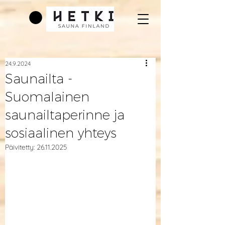
24.9.2024
Saunailta -
Suomalainen
saunailtaperinne ja
sosiaalinen yhteys
Päivitetty:
26.11.2025